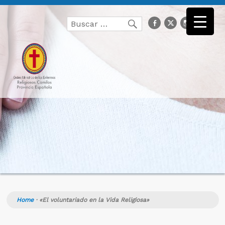
Buscar
facebook
Twitter
Instagr
you
Buscar
por:
Home
·
«El voluntariado en la Vida Religiosa»