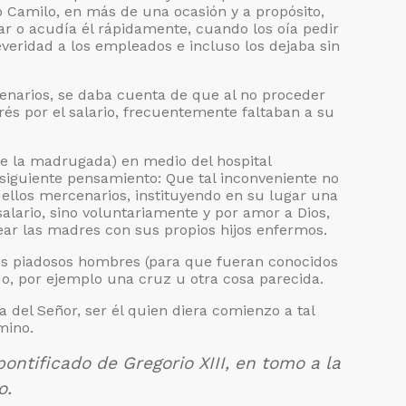
o Camilo, en más de una ocasión y a propósito,
ar o acudía él rápidamente, cuando los oía pedir
veridad a los empleados e incluso los dejaba sin
narios, se daba cuenta de que al no proceder
rés por el salario, frecuentemente faltaban a su
de la madrugada) en medio del hospital
 siguiente pensamiento: Que tal inconveniente no
uellos mercenarios, instituyendo en su lugar una
lario, sino voluntariamente y por amor a Dios,
ear las madres con sus propios hijos enfermos.
tos piadosos hombres (para que fueran conocidos
ido, por ejemplo una cruz u otra cosa parecida.
a del Señor, ser él quien diera comienzo a tal
mino.
ontificado de Gregorio XIII, en tomo a la
o.