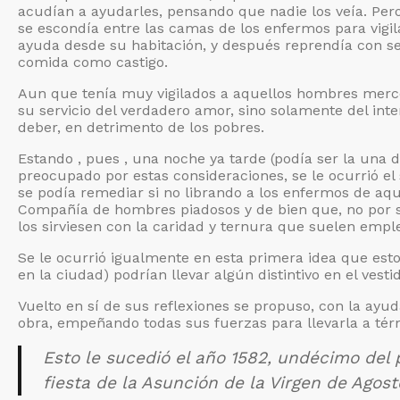
acudían a ayudarles, pensando que nadie los veía. Per
se escondía entre las camas de los enfermos para vigil
ayuda desde su habitación, y después reprendía con se
comida como castigo.
Aun que tenía muy vigilados a aquellos hombres merce
su servicio del verdadero amor, sino solamente del inte
deber, en detrimento de los pobres.
Estando , pues , una noche ya tarde (podía ser la una 
preocupado por estas consideraciones, se le ocurrió el
se podía remediar si no librando a los enfermos de aq
Compañía de hombres piadosos y de bien que, no por sa
los sirviesen con la caridad y ternura que suelen empl
Se le ocurrió igualmente en esta primera idea que es
en la ciudad) podrían llevar algún distintivo en el vest
Vuelto en sí de sus reflexiones se propuso, con la ayud
obra, empeñando todas sus fuerzas para llevarla a tér
Esto le sucedió el año 1582, undécimo del p
fiesta de la Asunción de la Virgen de Agost