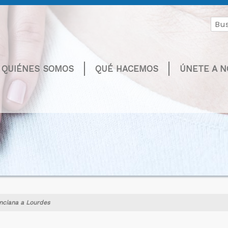
Buscar
por:
QUIÉNES SOMOS
QUÉ HACEMOS
ÚNETE A 
enciana a Lourdes