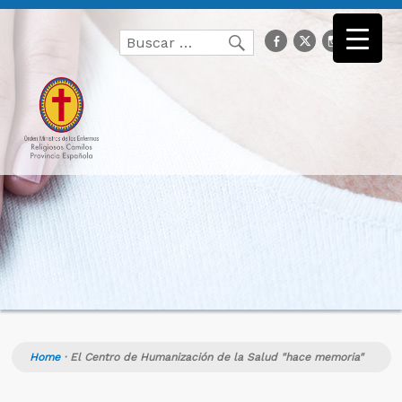
Buscar
facebook
Twitter
Instagr
you
Buscar
por:
Home
·
El Centro de Humanización de la Salud "hace memoria"