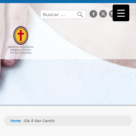
Buscar
facebook
Twitter
Instagr
you
Buscar
por:
Home
·
Día R San Camilo