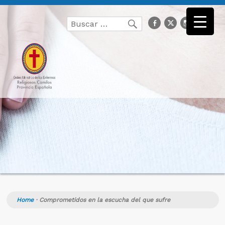
Buscar
facebook
Twitter
Instagr
you
Buscar
por:
Home
·
Comprometidos en la escucha del que sufre