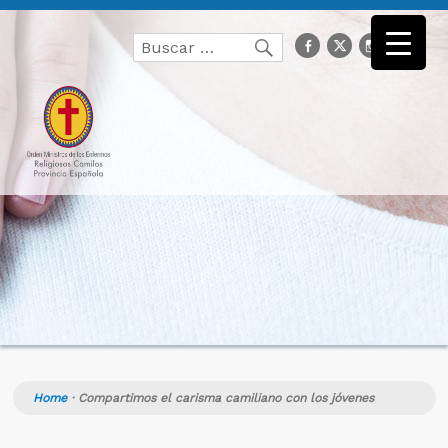
Buscar
facebook
Twitter
Instagr
you
Buscar
por:
Home
·
Compartimos el carisma camiliano con los jóvenes