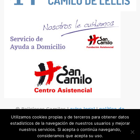
© Religiosos Camilos |
aviso legal
|
política de
privacidad
|
política de cookies
Utilizamos cookies propias y de terceros para obtener datos
estadísticos de la navegación de nuestros usuarios y mejorar
nuestros servicios. Si acepta o continúa navegando,
consideramos que acepta su uso.