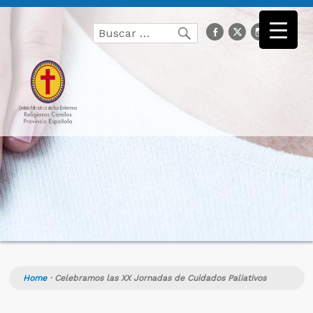
Buscar
facebook
Twitter
Instagr
you
Buscar
por:
Home
·
Celebramos las XX Jornadas de Cuidados Paliativos