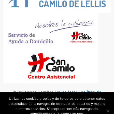
© Religiosos Camilos |
aviso legal
|
política de
privacidad
|
política de cookies
Utilizamos cookies propias y de terceros para obtener datos
estadísticos de la navegación de nuestros usuarios y mejorar
nuestros servicios. Si acepta o continúa navegando,
consideramos que acepta su uso.