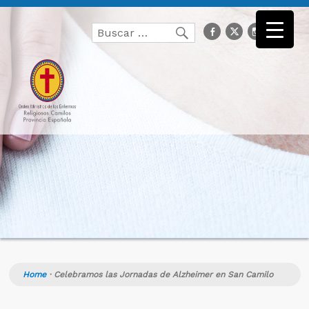
Buscar
facebook
Twitter
Instagr
you
Buscar
por:
Home
·
Celebramos las Jornadas de Alzheimer en San Camilo