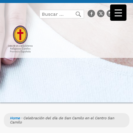
Buscar
facebook
Twitter
Instagr
you
Buscar
por:
Home
·
Celebración del día de San Camilo en el Centro San
Camilo