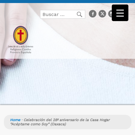
Buscar
facebook
Twitter
Instagr
you
Buscar
por:
Home
·
Celebración del 28º aniversario de la Casa Hogar
“Acéptame como Soy” (Oaxaca)