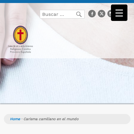
Buscar
facebook
Twitter
Instagr
you
Buscar
por:
Home
·
Carisma camiliano en el mundo