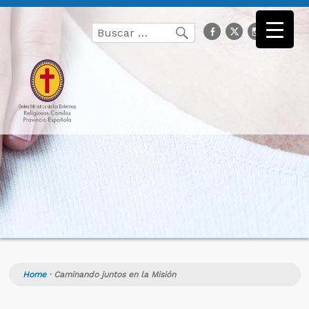
Buscar
facebook
Twitter
Instagr
you
Buscar
por:
Home
·
Caminando juntos en la Misión