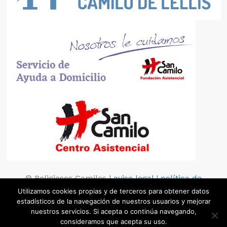
© Religiosos Camilos |
aviso legal
|
política de
privacidad
|
política de cookies
Utilizamos cookies propias y de terceros para obtener datos
estadísticos de la navegación de nuestros usuarios y mejorar
nuestros servicios. Si acepta o continúa navegando,
consideramos que acepta su uso.