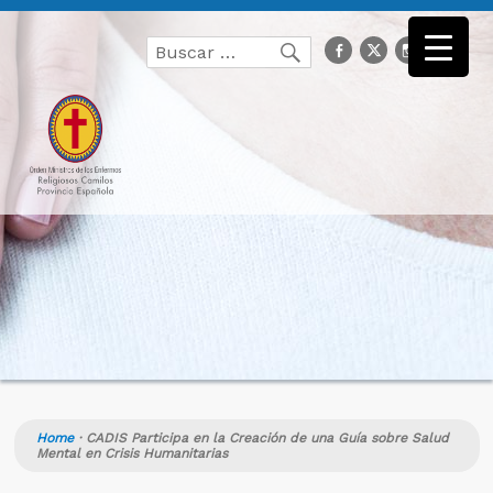
Buscar
facebook
Twitter
Instagr
you
Buscar
por:
Home
·
CADIS Participa en la Creación de una Guía sobre Salud
Mental en Crisis Humanitarias