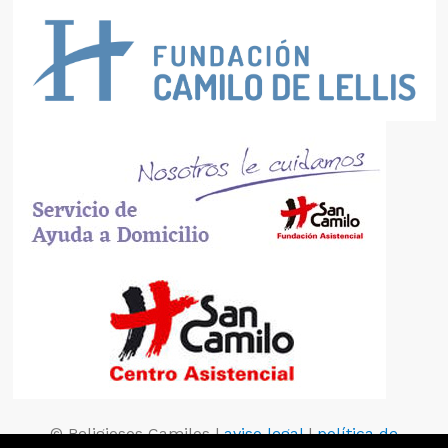
© Religiosos Camilos |
aviso legal
|
política de